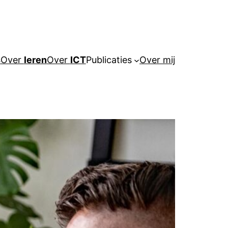
s
Over
leren
Over
ICT
Publicaties
Over mij