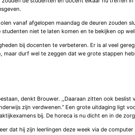
 zouden de studenten en docent elkaar nu treffen i
esgeven.
cholen vanaf afgelopen maandag de deuren zouden sluit
 studenten niet te laten komen en te bekijken op we
digheden bij docenten te verbeteren. Er is al veel gere
pen, maar durf wel te zeggen dat we grote stappen hebb
g
bestaan, denkt Brouwer. ,,Daaraan zitten ook beslist 
derwijs zijn verdwenen.’’ Een grote uitdaging ligt vo
tijkexamens bij. De horeca is nu dicht en in de zorg 
er dat hij zijn leerlingen deze week via de computer