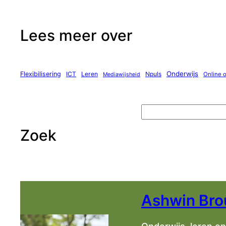
Lees meer over
Onderwijs
Flexibilisering
ICT
Leren
Npuls
Online 
Mediawijsheid
Z
o
Zoek
e
k
e
n
Ashwin Br