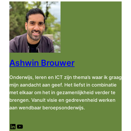
e
k
e
n
Ashwin Brouwer
Onderwijs, leren en ICT zijn thema’s waar ik graag
mijn aandacht aan geef. Het liefst in combinatie
met elkaar om het in gezamenlijkheid verder te
brengen. Vanuit visie en gedrevenheid werken
aan wendbaar beroepsonderwijs.
LinkedIn
YouTube