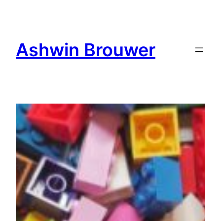
Ga
naar
de
Ashwin Brouwer
inhoud