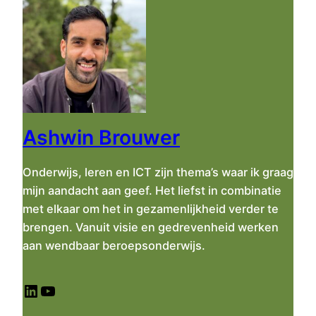
k
e
n
Ashwin Brouwer
Onderwijs, leren en ICT zijn thema’s waar ik graag
mijn aandacht aan geef. Het liefst in combinatie
met elkaar om het in gezamenlijkheid verder te
brengen. Vanuit visie en gedrevenheid werken
aan wendbaar beroepsonderwijs.
LinkedIn
YouTube