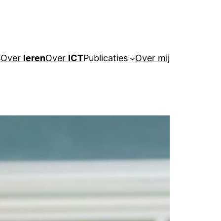
s
Over
leren
Over
ICT
Publicaties
Over mij