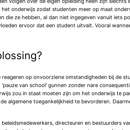
n volgen over de eigen opleiding heen zijn slechts
het onderwijs zodat studenten meer op maat onderw
ie ze hebben, al dan niet ingegeven vanuit iets posi
loeden ervoor dat een student uitvalt. Vooral wanne
plossing?
 te reageren op onvoorziene omstandigheden bij de 
n ‘pauze van school’ gunnen zonder nare consequenti
rwijs zou in staat moeten zijn om het onderwijs te pau
en de algemene toegankelijkheid te bevorderen. Daar
en, beleidsmedewerkers, directeuren en bestuurders va