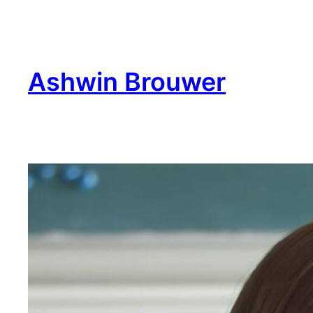
Ga
naar
de
inhoud
Ashwin Brouwer