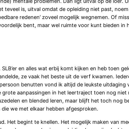
de) mentale problemen. Dan ligt uitval op de loer. U
teveel is, uitval omdat de opleiding niet past, noem
loedbare redenen’ zoveel mogelijk wegnemen. Of missc
ordelijk bent, maar wel ruimte voor kunt bieden in h
 SLB’er en alles wat erbij komt kijken en heb toen gele
ndelde, ze vaak het beste uit de verf kwamen. Iederee
ersoon benutten vond ik altijd de leukste uitdaging v
grote aanpassingen in het leertraject toen nog niet
delen en blended leren, maar blijft het toch nog beh
s die we met elkaar hebben afgesproken.
. Het begint te knellen. Het mogelijk maken van mee