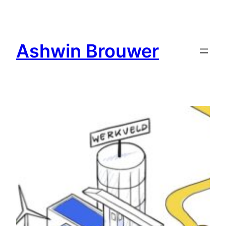
Ga
naar
de
Ashwin Brouwer
inhoud