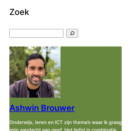
Zoek
Z
o
e
k
e
n
Ashwin Brouwer
Onderwijs, leren en ICT zijn thema’s waar ik graag
mijn aandacht aan geef. Het liefst in combinatie