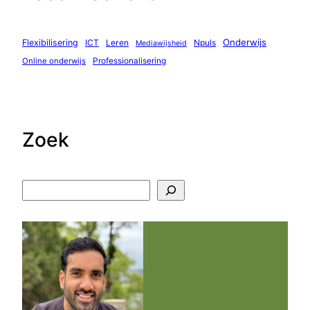
Onderwijs
Flexibilisering
ICT
Leren
Npuls
Mediawijsheid
Professionalisering
Online onderwijs
Zoek
Z
o
e
k
e
n