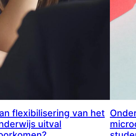
an flexibilisering van het
Onder
nderwijs uitval
micro
oorkomen?
stude