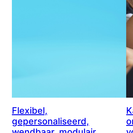
Flexibel,
K
gepersonaliseerd,
o
wendbaar, modulair
v