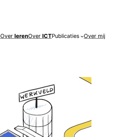
s
Over
leren
Over
ICT
Publicaties
Over mij