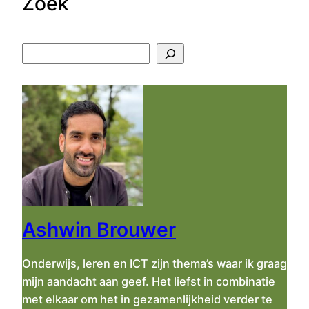
Zoek
Z
o
e
k
e
n
Ashwin Brouwer
Onderwijs, leren en ICT zijn thema’s waar ik graag
mijn aandacht aan geef. Het liefst in combinatie
met elkaar om het in gezamenlijkheid verder te