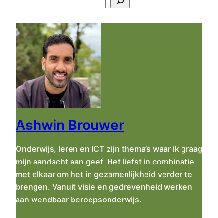
o
e
k
e
n
Ashwin Brouwer
Onderwijs, leren en ICT zijn thema’s waar ik graag
mijn aandacht aan geef. Het liefst in combinatie
met elkaar om het in gezamenlijkheid verder te
brengen. Vanuit visie en gedrevenheid werken
aan wendbaar beroepsonderwijs.