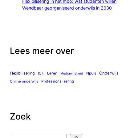
Flexibilisering in het mbo: wat studenten willen
Wendbaar georganiseerd onderwijs in 2030
Lees meer over
Onderwijs
Flexibilisering
ICT
Leren
Npuls
Mediawijsheid
Professionalisering
Online onderwijs
Zoek
Z