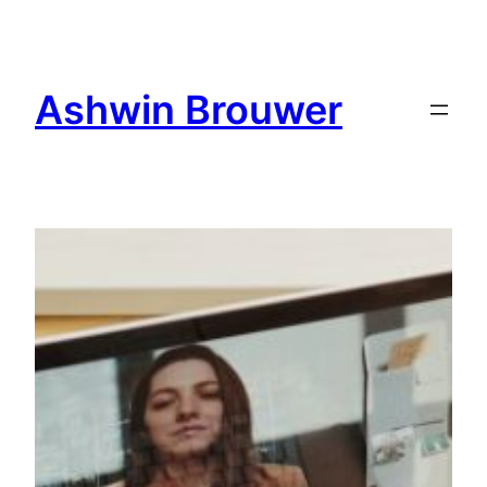
Ga
naar
de
Ashwin Brouwer
inhoud