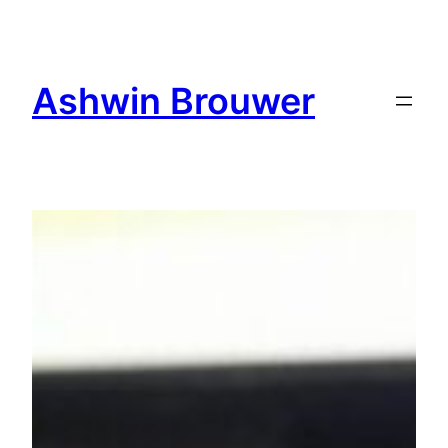
Ga
naar
de
Ashwin Brouwer
inhoud