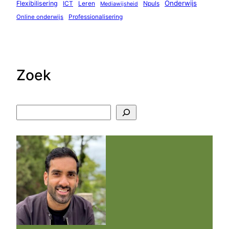
Onderwijs
Flexibilisering
ICT
Leren
Npuls
Mediawijsheid
Professionalisering
Online onderwijs
Zoek
Z
o
e
k
e
n