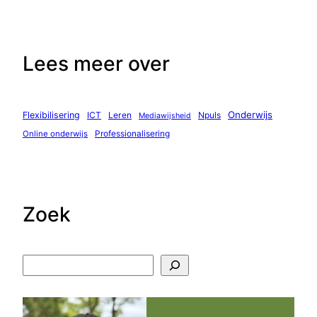
Lees meer over
Onderwijs
Flexibilisering
ICT
Leren
Npuls
Mediawijsheid
Professionalisering
Online onderwijs
Zoek
Z
o
e