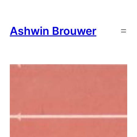
Ga
naar
de
Ashwin Brouwer
inhoud