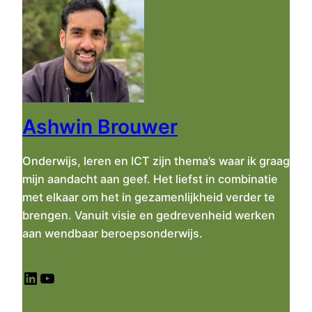
k
e
n
Ashwin Brouwer
Onderwijs, leren en ICT zijn thema’s waar ik graag
mijn aandacht aan geef. Het liefst in combinatie
met elkaar om het in gezamenlijkheid verder te
brengen. Vanuit visie en gedrevenheid werken
aan wendbaar beroepsonderwijs.
LinkedIn
YouTube